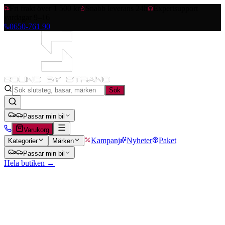
Fri frakt över 1 500 kr
Snabb leverans 24h
Expertsupport
vardagar 9–16
0650-761 90
Sök
Passar min bil
Varukorg
Kampanj
Nyheter
Paket
Kategorier
Märken
Passar min bil
Hela butiken →