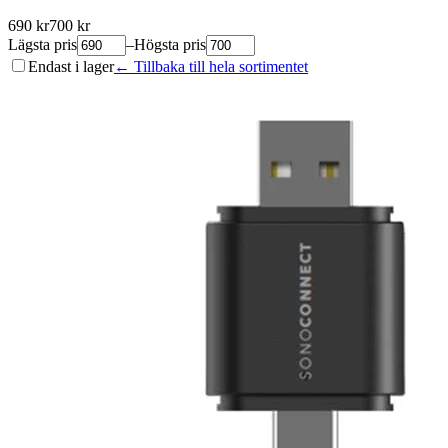
690
kr
700
kr
Lägsta pris
–
Högsta pris
Endast i lager
← Tillbaka till hela sortimentet