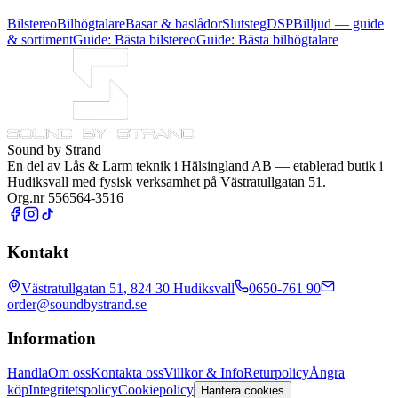
Bilstereo
Bilhögtalare
Basar & baslådor
Slutsteg
DSP
Billjud — guide
& sortiment
Guide: Bästa bilstereo
Guide: Bästa bilhögtalare
Sound by Strand
En del av
Lås & Larm teknik i Hälsingland AB
— etablerad butik i
Hudiksvall med fysisk verksamhet på Västratullgatan 51.
Org.nr 556564-3516
Kontakt
Västratullgatan 51, 824 30 Hudiksvall
0650-761 90
order@soundbystrand.se
Information
Handla
Om oss
Kontakta oss
Villkor & Info
Returpolicy
Ångra
köp
Integritetspolicy
Cookiepolicy
Hantera cookies