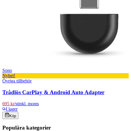
Sono
Nyhet!
Övriga tillbehör
Trådlös CarPlay & Android Auto Adapter
695 kr
/
st
inkl. moms
I lager
Köp
Populära kategorier