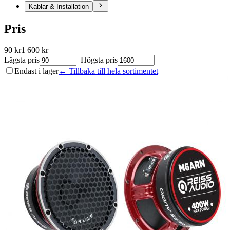
Kablar & Installation
Pris
90
kr
1 600
kr
Lägsta pris
–
Högsta pris
Endast i lager
← Tillbaka till hela sortimentet