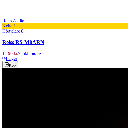
Reiss Audio
Nyhet!
Högtalare 8"
Reiss RS-M8ARN
1 190 kr
/
st
inkl. moms
I lager
Köp