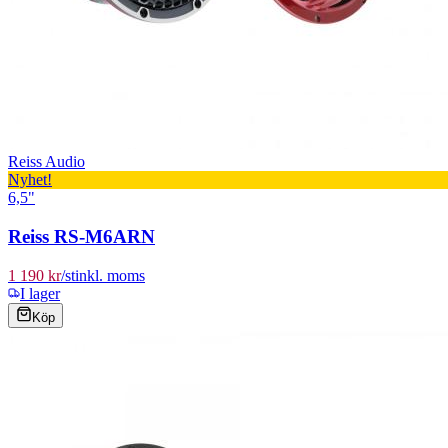
Reiss Audio
Nyhet!
6,5"
Reiss RS-M6ARN
1 190 kr
/
st
inkl. moms
I lager
Köp