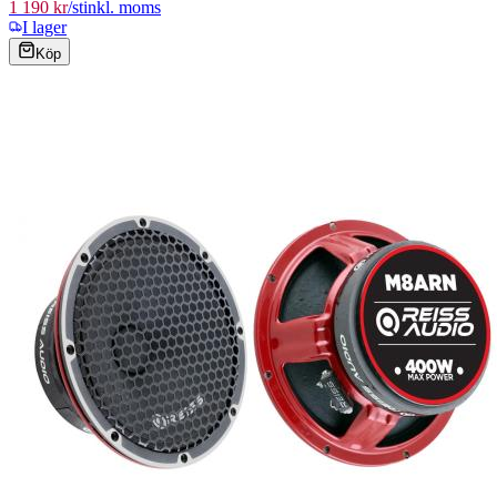
1 190 kr
/
st
inkl. moms
I lager
Köp