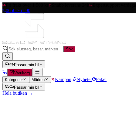
Fri frakt över 1 500 kr
Snabb leverans 24h
Expertsupport vardag
0650-761 90
Sök
Passar min bil
Varukorg
Kampanj
Nyheter
Paket
Kategorier
Märken
Passar min bil
Hela butiken →