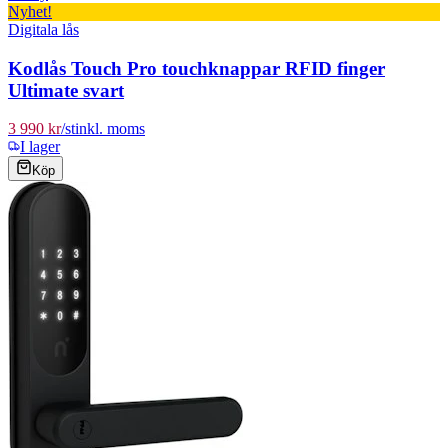
Nyhet!
Digitala lås
Kodlås Touch Pro touchknappar RFID finger
Ultimate svart
3 990 kr
/
st
inkl. moms
I lager
Köp