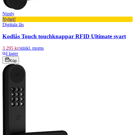
Nimly
Nyhet!
Digitala lås
Kodlås Touch touchknappar RFID Ultimate svart
3 295 kr
/
st
inkl. moms
I lager
Köp