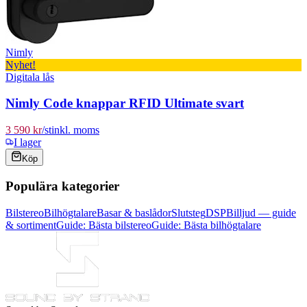
Nimly
Nyhet!
Digitala lås
Nimly Code knappar RFID Ultimate svart
3 590 kr
/
st
inkl. moms
I lager
Köp
Populära kategorier
Bilstereo
Bilhögtalare
Basar & baslådor
Slutsteg
DSP
Billjud — guide
& sortiment
Guide: Bästa bilstereo
Guide: Bästa bilhögtalare