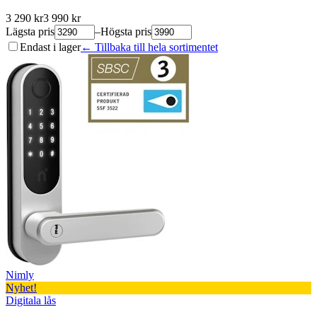
3 290
kr
3 990
kr
Lägsta pris
–
Högsta pris
Endast i lager
← Tillbaka till hela sortimentet
Nimly
Nyhet!
Digitala lås