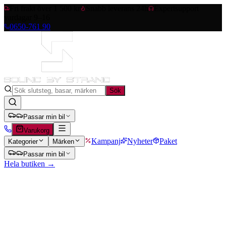
Fri frakt över 1 500 kr
Snabb leverans 24h
Expertsupport
vardagar 9–16
0650-761 90
Sök
Passar min bil
Varukorg
Kampanj
Nyheter
Paket
Kategorier
Märken
Passar min bil
Hela butiken →