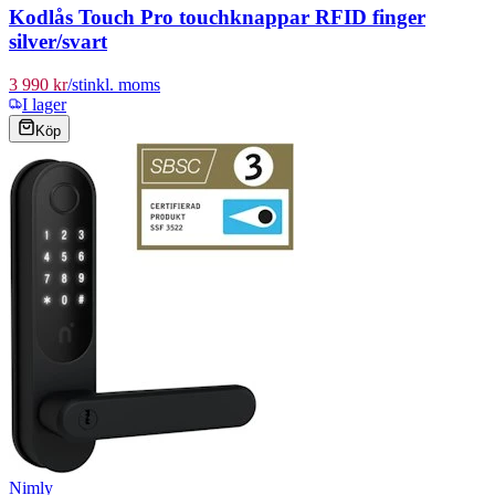
Kodlås Touch Pro touchknappar RFID finger
silver/svart
3 990 kr
/
st
inkl. moms
I lager
Köp
Nimly