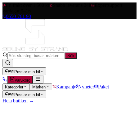
Fri frakt över 1 500 kr
Snabb leverans 24h
Expertsupport
vardagar 9–16
0650-761 90
Sök
Passar min bil
Varukorg
Kampanj
Nyheter
Paket
Kategorier
Märken
Passar min bil
Hela butiken →