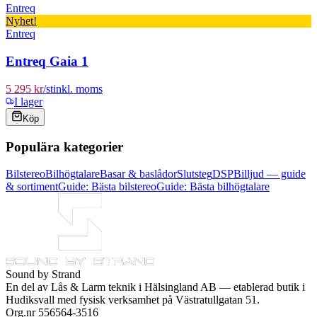
Entreq
Nyhet!
Entreq
Entreq Gaia 1
5 295 kr
/
st
inkl. moms
I lager
Köp
Populära kategorier
Bilstereo
Bilhögtalare
Basar & baslådor
Slutsteg
DSP
Billjud — guide
& sortiment
Guide: Bästa bilstereo
Guide: Bästa bilhögtalare
Sound by Strand
En del av
Lås & Larm teknik i Hälsingland AB
— etablerad butik i
Hudiksvall med fysisk verksamhet på Västratullgatan 51.
Org.nr 556564-3516