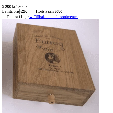
5 290
kr
5 300
kr
Lägsta pris
–
Högsta pris
Endast i lager
← Tillbaka till hela sortimentet