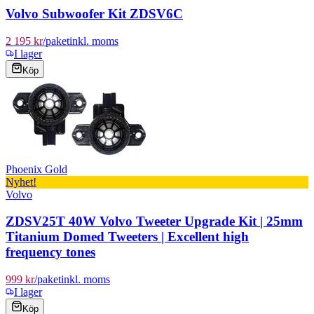
Volvo Subwoofer Kit ZDSV6C
2 195 kr
/
paket
inkl. moms
I lager
Köp
Phoenix Gold
Nyhet!
Volvo
ZDSV25T 40W Volvo Tweeter Upgrade Kit | 25mm
Titanium Domed Tweeters | Excellent high
frequency tones
999 kr
/
paket
inkl. moms
I lager
Köp