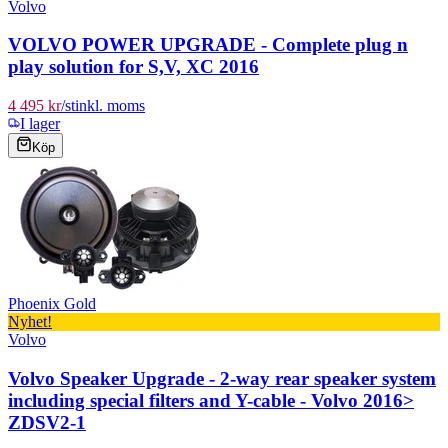
Volvo
VOLVO POWER UPGRADE - Complete plug n
play solution for S,V, XC 2016
4 495 kr
/
st
inkl. moms
I lager
Köp
Phoenix Gold
Nyhet!
Volvo
Volvo Speaker Upgrade - 2-way rear speaker system
including special filters and Y-cable - Volvo 2016>
ZDSV2-1