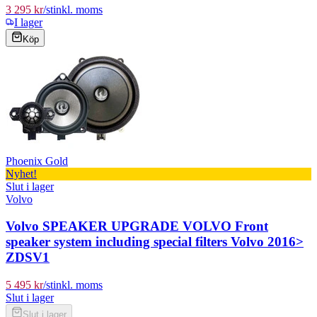
3 295 kr
/
st
inkl. moms
I lager
Köp
Phoenix Gold
Nyhet!
Slut i lager
Volvo
Volvo SPEAKER UPGRADE VOLVO Front
speaker system including special filters Volvo 2016>
ZDSV1
5 495 kr
/
st
inkl. moms
Slut i lager
Slut i lager