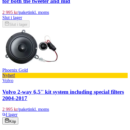
for both the tweeter and mid
2 995 kr
/
paket
inkl. moms
Slut i lager
Slut i lager
Phoenix Gold
Nyhet!
Volvo
Volvo 2-way 6,5'' kit system including special filters
2004-2017
2 995 kr
/
paket
inkl. moms
I lager
Köp