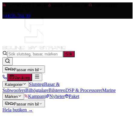
Fri frakt över 1 500 kr
Snabb leverans 24h
Expertsupport
vardagar 9–16
0650-761 90
Sök
Passar min bil
Varukorg
Slutsteg
Basar &
Kategorier
Subwoofers
Bilhögtalare
Bilstereo
DSP & Processorer
Marine
Kampanj
Nyheter
Paket
Märken
Passar min bil
Hela butiken →