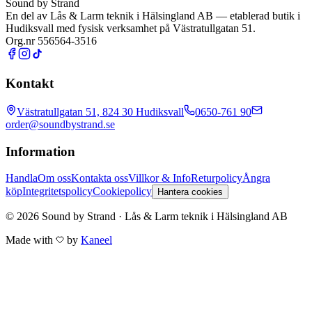
Sound by Strand
En del av
Lås & Larm teknik i Hälsingland AB
— etablerad butik i
Hudiksvall med fysisk verksamhet på Västratullgatan 51.
Org.nr 556564-3516
Kontakt
Västratullgatan 51, 824 30 Hudiksvall
0650-761 90
order@soundbystrand.se
Information
Handla
Om oss
Kontakta oss
Villkor & Info
Returpolicy
Ångra
köp
Integritetspolicy
Cookiepolicy
Hantera cookies
© 2026 Sound by Strand · Lås & Larm teknik i Hälsingland AB
Made with
by
Kaneel