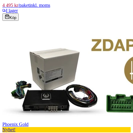
4 495 kr
/
paket
inkl. moms
I lager
Köp
Phoenix Gold
Nyhet!