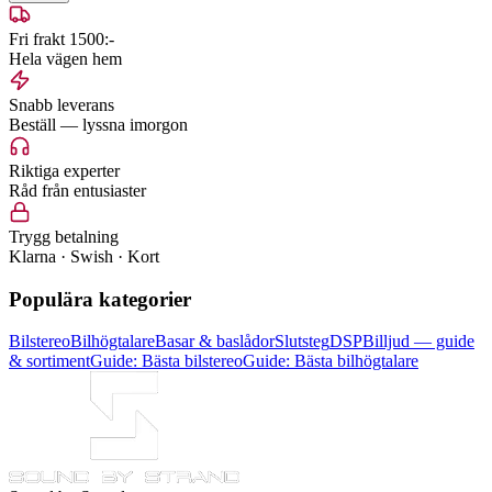
Fri frakt 1500:-
Hela vägen hem
Snabb leverans
Beställ — lyssna imorgon
Riktiga experter
Råd från entusiaster
Trygg betalning
Klarna · Swish · Kort
Populära kategorier
Bilstereo
Bilhögtalare
Basar & baslådor
Slutsteg
DSP
Billjud — guide
& sortiment
Guide: Bästa bilstereo
Guide: Bästa bilhögtalare