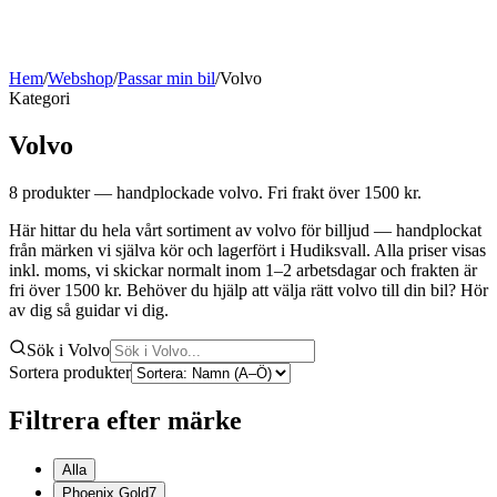
Hem
/
Webshop
/
Passar min bil
/
Volvo
Kategori
Volvo
8
produkter
— handplockade volvo
. Fri frakt över 1500 kr.
Här hittar du hela vårt sortiment av volvo för billjud — handplockat
från märken vi själva kör och lagerfört i Hudiksvall. Alla priser visas
inkl. moms, vi skickar normalt inom 1–2 arbetsdagar och frakten är
fri över 1500 kr. Behöver du hjälp att välja rätt volvo till din bil? Hör
av dig så guidar vi dig.
Sök i Volvo
Sortera produkter
Filtrera efter märke
Alla
Phoenix Gold
7