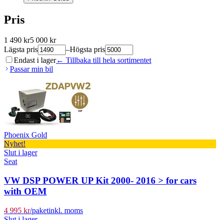
Pris
1 490
kr
5 000
kr
Lägsta pris
–
Högsta pris
Endast i lager
← Tillbaka till hela sortimentet
Passar min bil
Phoenix Gold
Nyhet!
Slut i lager
Seat
VW DSP POWER UP Kit 2000- 2016 > for cars
with OEM
4 995 kr
/
paket
inkl. moms
Slut i lager