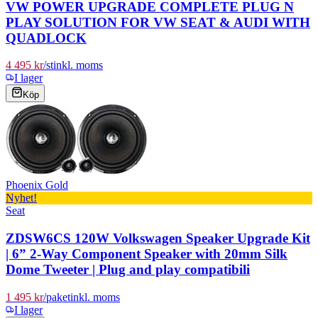
VW POWER UPGRADE COMPLETE PLUG N
PLAY SOLUTION FOR VW SEAT & AUDI WITH
QUADLOCK
4 495 kr
/
st
inkl. moms
I lager
Köp
Phoenix Gold
Nyhet!
Seat
ZDSW6CS 120W Volkswagen Speaker Upgrade Kit
| 6” 2-Way Component Speaker with 20mm Silk
Dome Tweeter | Plug and play compatibili
1 495 kr
/
paket
inkl. moms
I lager