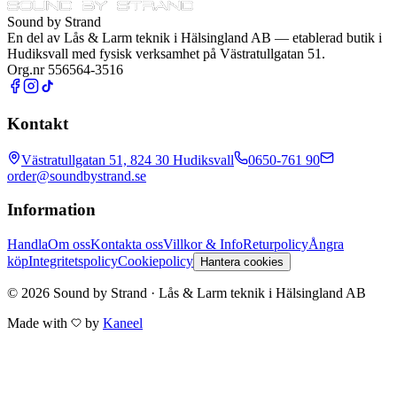
Sound by Strand
En del av
Lås & Larm teknik i Hälsingland AB
— etablerad butik i
Hudiksvall med fysisk verksamhet på Västratullgatan 51.
Org.nr 556564-3516
Kontakt
Västratullgatan 51, 824 30 Hudiksvall
0650-761 90
order@soundbystrand.se
Information
Handla
Om oss
Kontakta oss
Villkor & Info
Returpolicy
Ångra
köp
Integritetspolicy
Cookiepolicy
Hantera cookies
© 2026 Sound by Strand · Lås & Larm teknik i Hälsingland AB
Made with
by
Kaneel