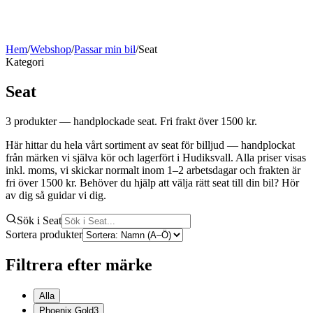
Hem
/
Webshop
/
Passar min bil
/
Seat
Kategori
Seat
3
produkter
— handplockade seat
. Fri frakt över 1500 kr.
Här hittar du hela vårt sortiment av seat för billjud — handplockat
från märken vi själva kör och lagerfört i Hudiksvall. Alla priser visas
inkl. moms, vi skickar normalt inom 1–2 arbetsdagar och frakten är
fri över 1500 kr. Behöver du hjälp att välja rätt seat till din bil? Hör
av dig så guidar vi dig.
Sök i Seat
Sortera produkter
Filtrera efter märke
Alla
Phoenix Gold
3