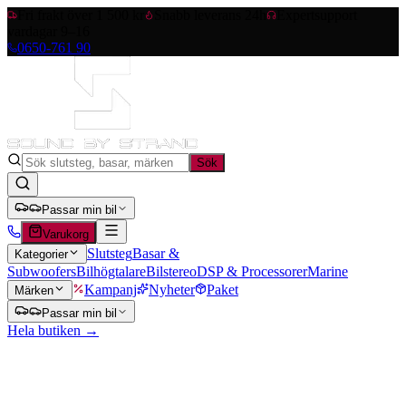
Fri frakt över 1 500 kr
Snabb leverans 24h
Expertsupport
vardagar 9–16
0650-761 90
Sök
Passar min bil
Varukorg
Slutsteg
Basar &
Kategorier
Subwoofers
Bilhögtalare
Bilstereo
DSP & Processorer
Marine
Kampanj
Nyheter
Paket
Märken
Passar min bil
Hela butiken →