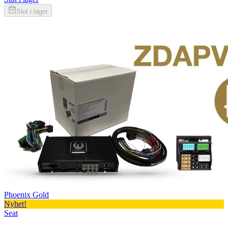
Slut i lager
Phoenix Gold
Nyhet!
Seat