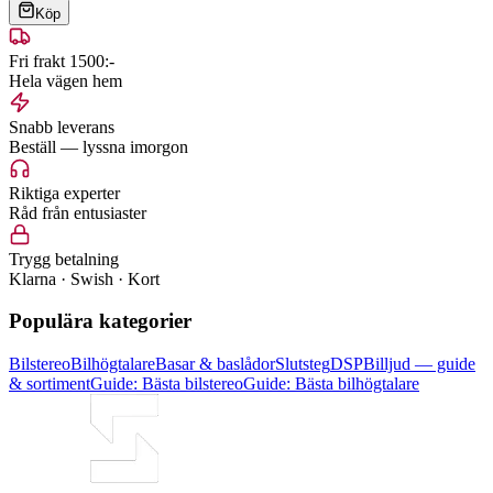
Köp
Fri frakt 1500:-
Hela vägen hem
Snabb leverans
Beställ — lyssna imorgon
Riktiga experter
Råd från entusiaster
Trygg betalning
Klarna · Swish · Kort
Populära kategorier
Bilstereo
Bilhögtalare
Basar & baslådor
Slutsteg
DSP
Billjud — guide
& sortiment
Guide: Bästa bilstereo
Guide: Bästa bilhögtalare