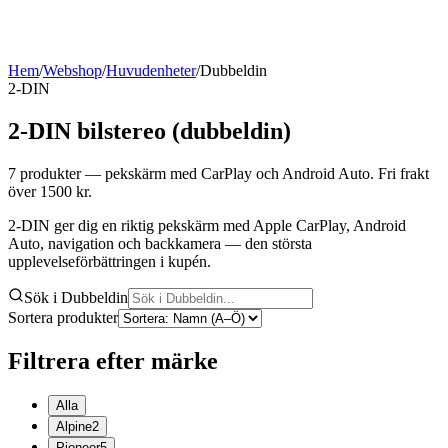
Hem
/
Webshop
/
Huvudenheter
/
Dubbeldin
2-DIN
2-DIN bilstereo (dubbeldin)
7
produkter
— pekskärm med CarPlay och Android Auto
. Fri frakt
över 1500 kr.
2-DIN ger dig en riktig pekskärm med Apple CarPlay, Android
Auto, navigation och backkamera — den största
upplevelseförbättringen i kupén.
Sök i Dubbeldin
Sortera produkter
Filtrera efter märke
Alla
Alpine
2
Pioneer
5