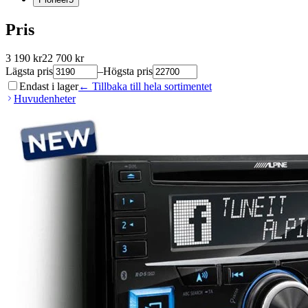
Pris
3 190
kr
22 700
kr
Lägsta pris
–
Högsta pris
Endast i lager
← Tillbaka till hela sortimentet
Huvudenheter