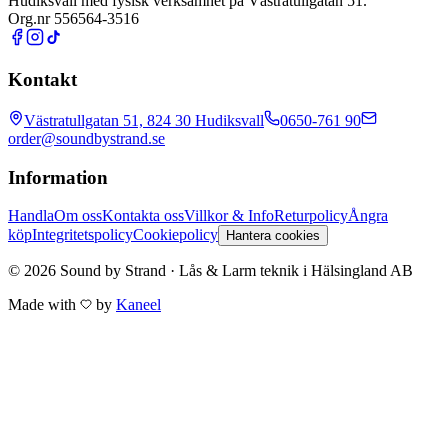
Hudiksvall med fysisk verksamhet på Västratullgatan 51.
Org.nr 556564-3516
Kontakt
Västratullgatan 51, 824 30 Hudiksvall
0650-761 90
order@soundbystrand.se
Information
Handla
Om oss
Kontakta oss
Villkor & Info
Returpolicy
Ångra
köp
Integritetspolicy
Cookiepolicy
Hantera cookies
© 2026 Sound by Strand · Lås & Larm teknik i Hälsingland AB
Made with
by
Kaneel