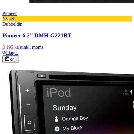
Pioneer
Nyhet!
Dubbeldin
Pioneer 6.2'' DMH-G221BT
3 195 kr
/
st
inkl. moms
I lager
Köp