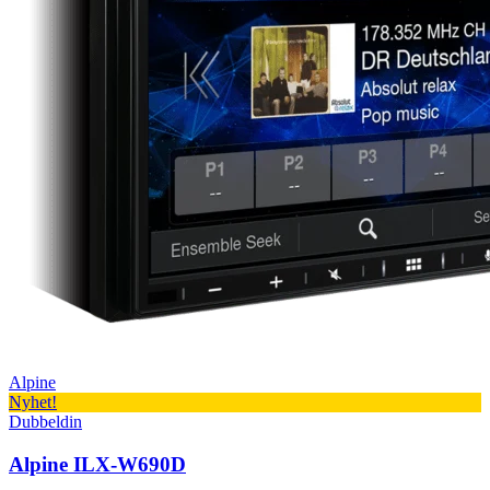
Alpine
Nyhet!
Dubbeldin
Alpine ILX-W690D