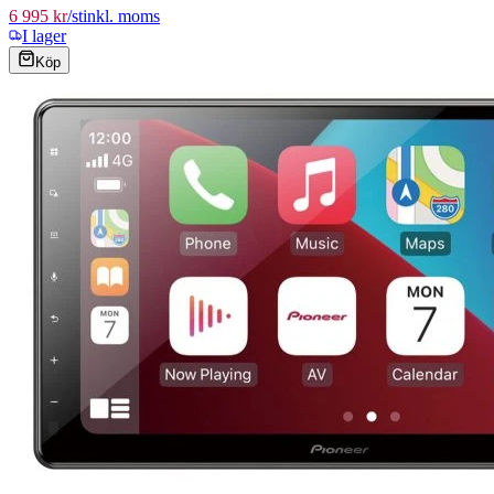
6 995 kr
/
st
inkl. moms
I lager
Köp