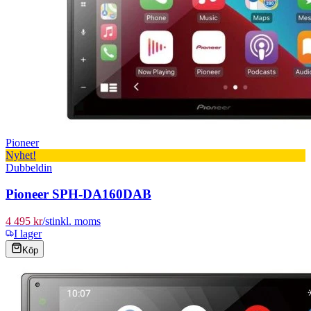
Pioneer
Nyhet!
Dubbeldin
Pioneer SPH-DA160DAB
4 495 kr
/
st
inkl. moms
I lager
Köp