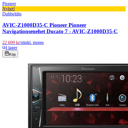
Pioneer
Nyhet!
Dubbeldin
AVIC-Z1000D35-C Pioneer Pioneer
Navigationsenehet Ducato 7 - AVIC-Z1000D35-C
22 699 kr
/
st
inkl. moms
I lager
Köp