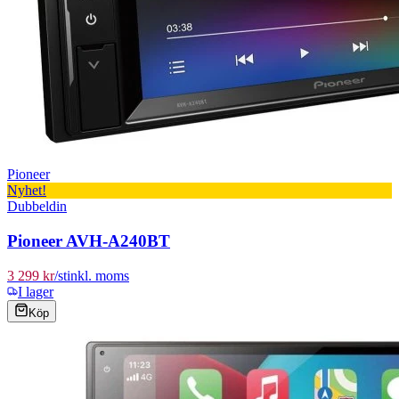
Pioneer
Nyhet!
Dubbeldin
Pioneer AVH-A240BT
3 299 kr
/
st
inkl. moms
I lager
Köp