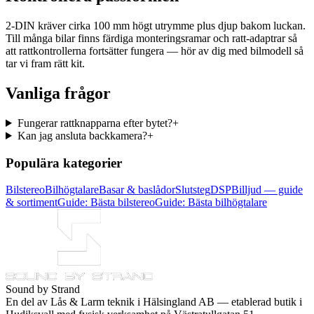
2-DIN kräver cirka 100 mm högt utrymme plus djup bakom luckan.
Till många bilar finns färdiga monteringsramar och ratt-adaptrar så
att rattkontrollerna fortsätter fungera — hör av dig med bilmodell så
tar vi fram rätt kit.
Vanliga frågor
Fungerar rattknapparna efter bytet?
+
Kan jag ansluta backkamera?
+
Populära kategorier
Bilstereo
Bilhögtalare
Basar & baslådor
Slutsteg
DSP
Billjud — guide
& sortiment
Guide: Bästa bilstereo
Guide: Bästa bilhögtalare
Sound by Strand
En del av
Lås & Larm teknik i Hälsingland AB
— etablerad butik i