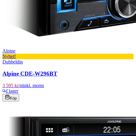
Alpine
Nyhet!
Dubbeldin
Alpine CDE-W296BT
3 595 kr
/
st
inkl. moms
I lager
Köp