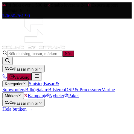
Fri frakt över 1 500 kr
Snabb leverans 24h
Expertsupport
vardagar 9–16
0650-761 90
Sök
Passar min bil
Varukorg
Slutsteg
Basar &
Kategorier
Subwoofers
Bilhögtalare
Bilstereo
DSP & Processorer
Marine
Kampanj
Nyheter
Paket
Märken
Passar min bil
Hela butiken →