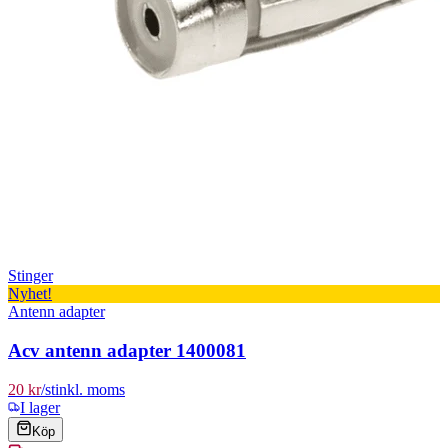
Stinger
Nyhet!
Antenn adapter
Acv antenn adapter 1400081
20 kr
/
st
inkl. moms
I lager
Köp