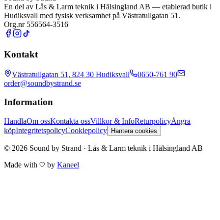
En del av
Lås & Larm teknik i Hälsingland AB
— etablerad butik i
Hudiksvall med fysisk verksamhet på Västratullgatan 51.
Org.nr 556564-3516
Kontakt
Västratullgatan 51, 824 30 Hudiksvall
0650-761 90
order@soundbystrand.se
Information
Handla
Om oss
Kontakta oss
Villkor & Info
Returpolicy
Ångra
köp
Integritetspolicy
Cookiepolicy
Hantera cookies
© 2026 Sound by Strand · Lås & Larm teknik i Hälsingland AB
Made with
by
Kaneel