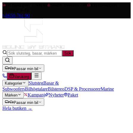
Fri frakt över 1 500 kr
Snabb leverans 24h
Expertsupport
vardagar 9–16
0650-761 90
Sök
Passar min bil
Varukorg
Slutsteg
Basar &
Kategorier
Subwoofers
Bilhögtalare
Bilstereo
DSP & Processorer
Marine
Kampanj
Nyheter
Paket
Märken
Passar min bil
Hela butiken →