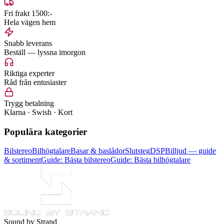
Fri frakt 1500:-
Hela vägen hem
Snabb leverans
Beställ — lyssna imorgon
Riktiga experter
Råd från entusiaster
Trygg betalning
Klarna · Swish · Kort
Populära kategorier
Bilstereo
Bilhögtalare
Basar & baslådor
Slutsteg
DSP
Billjud — guide
& sortiment
Guide: Bästa bilstereo
Guide: Bästa bilhögtalare
Sound by Strand