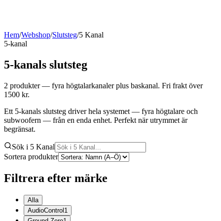
Hem
/
Webshop
/
Slutsteg
/
5 Kanal
5-kanal
5-kanals slutsteg
2
produkter
— fyra högtalarkanaler plus baskanal
. Fri frakt över
1500 kr.
Ett 5-kanals slutsteg driver hela systemet — fyra högtalare och
subwoofern — från en enda enhet. Perfekt när utrymmet är
begränsat.
Sök i 5 Kanal
Sortera produkter
Filtrera efter märke
Alla
AudioControl
1
Ground Zero
1