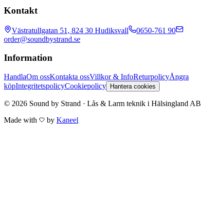
Kontakt
Västratullgatan 51, 824 30 Hudiksvall
0650-761 90
order@soundbystrand.se
Information
Handla
Om oss
Kontakta oss
Villkor & Info
Returpolicy
Ångra
köp
Integritetspolicy
Cookiepolicy
Hantera cookies
© 2026 Sound by Strand · Lås & Larm teknik i Hälsingland AB
Made with
by
Kaneel