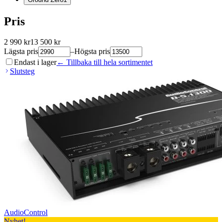
Pris
2 990
kr
13 500
kr
Lägsta pris
–
Högsta pris
Endast i lager
← Tillbaka till hela sortimentet
Slutsteg
AudioControl
Nyhet!