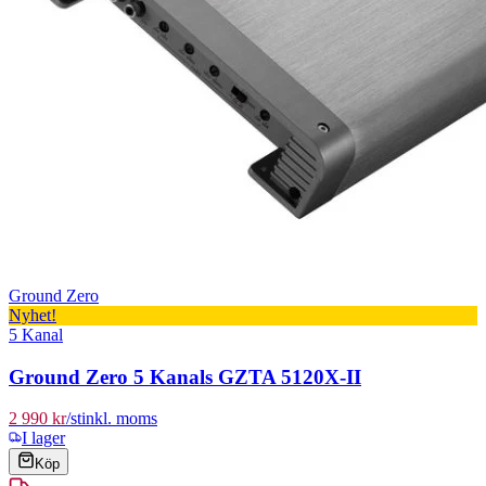
Ground Zero
Nyhet!
5 Kanal
Ground Zero 5 Kanals GZTA 5120X-II
2 990 kr
/
st
inkl. moms
I lager
Köp