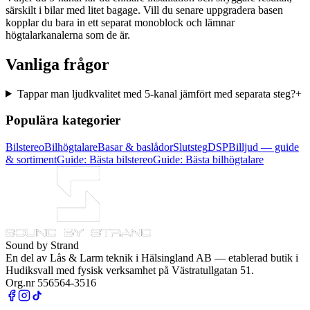
särskilt i bilar med litet bagage. Vill du senare uppgradera basen
kopplar du bara in ett separat monoblock och lämnar
högtalarkanalerna som de är.
Vanliga frågor
Tappar man ljudkvalitet med 5-kanal jämfört med separata steg?
+
Populära kategorier
Bilstereo
Bilhögtalare
Basar & baslådor
Slutsteg
DSP
Billjud — guide
& sortiment
Guide: Bästa bilstereo
Guide: Bästa bilhögtalare
Sound by Strand
En del av
Lås & Larm teknik i Hälsingland AB
— etablerad butik i
Hudiksvall med fysisk verksamhet på Västratullgatan 51.
Org.nr 556564-3516