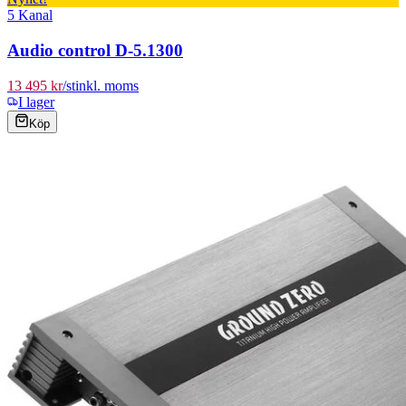
5 Kanal
Audio control D-5.1300
13 495 kr
/
st
inkl. moms
I lager
Köp