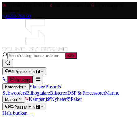
Fri frakt över 1 500 kr
Snabb leverans 24h
Expertsupport
vardagar 9–16
0650-761 90
Sök
Passar min bil
Varukorg
Slutsteg
Basar &
Kategorier
Subwoofers
Bilhögtalare
Bilstereo
DSP & Processorer
Marine
Kampanj
Nyheter
Paket
Märken
Passar min bil
Hela butiken →